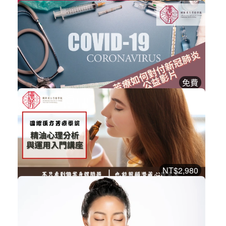
三伏精油與新冠肺炎應用
漢方芳療課程
加入購物車
購買後有效期限：2026-08-29
2
1061
免費
芳療如何對付新冠肺炎公益影片
漢方芳療課程
立即加入
購買後有效期限：2026-08-29
2
1041
NT$2,980
精油心理分析與運用系列課程
漢方芳療課程
加入購物車
購買後有效期限：2026-10-17