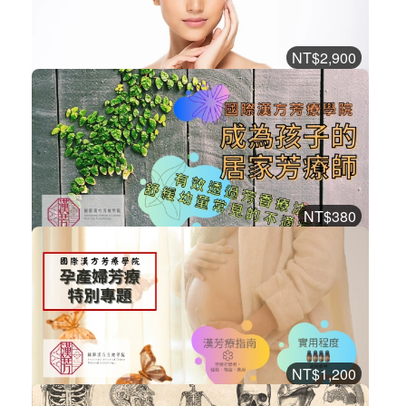
2
2517
NT$2,900
一看就上手的芳療皮膚養護學
漢方芳療課程
加入購物車
購買後有效期限：2026-10-17
2
1149
NT$380
成為孩子的居家芳療師
漢方芳療課程
加入購物車
購買後有效期限：2026-10-17
2
1773
NT$1,200