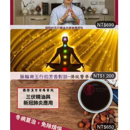
購買後有效期限：2026-10-17
2
2039
NT$699
20分鐘教你- 防護時期的30日密集漢方...
漢方芳療課程
加入購物車
購買後有效期限：2026-09-07
2
1282
NT$1,200
脈輪與五行的芳香對話
漢方芳療課程
加入購物車
購買後有效期限：2026-08-22
2
2109
NT$650