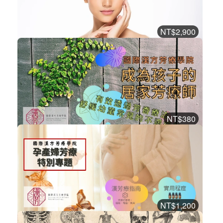
2
2515
NT$2,900
一看就上手的芳療皮膚養護學
漢方芳療課程
加入購物車
購買後有效期限：2026-10-15
2
1144
NT$380
成為孩子的居家芳療師
漢方芳療課程
加入購物車
購買後有效期限：2026-10-15
2
1767
NT$1,200