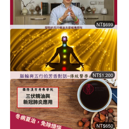
購買後有效期限：2026-10-15
2
2036
NT$699
20分鐘教你- 防護時期的30日密集漢方...
漢方芳療課程
加入購物車
購買後有效期限：2026-09-05
2
1280
NT$1,200
脈輪與五行的芳香對話
漢方芳療課程
加入購物車
購買後有效期限：2026-08-20
2
2107
NT$650