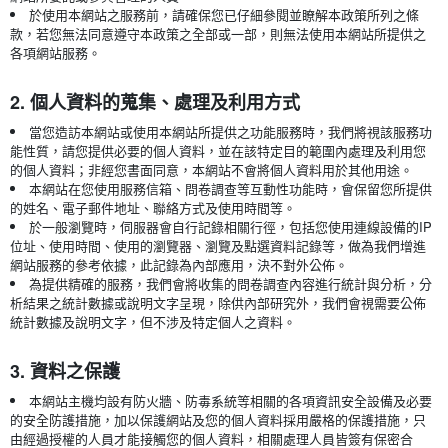
於使用本網站之服務前，請確保您已仔細參閱並瞭解本政策所列之條
款，若您無法同意遵守本政策之全部或一部，則無法使用本網站所提供之
各項網站服務。
2. 個人資料的蒐集、處理及利用方式
當您造訪本網站或使用本網站所提供之功能服務時，我們將視該服務功
能性質，請您提供必要的個人資料，並在該特定目的範圍內處理及利用您
的個人資料；非經您書面同意，本網站不會將個人資料用於其他用途。
本網站在您使用服務信箱、問卷調查等互動性功能時，會保留您所提供
的姓名、電子郵件地址、聯絡方式及使用時間等。
於一般瀏覽時，伺服器會自行記錄相關行徑，包括您使用連線設備的IP
位址、使用時間、使用的瀏覽器、瀏覽及點選資料記錄等，做為我們增進
網站服務的參考依據，此記錄為內部應用，決不對外公佈。
為提供精確的服務，我們會將收集的問卷調查內容進行統計與分析，分
析結果之統計數據或說明文字呈現，除供內部研究外，我們會視需要公佈
統計數據及說明文字，但不涉及特定個人之資料。
3. 資料之保護
本網站主機均設有防火牆、防毒系統等相關的各項資訊安全設備及必要
的安全防護措施，加以保護網站及您的個人資料採用嚴格的保護措施，只
由經過授權的人員才能接觸您的個人資料，相關處理人員皆簽有保密合