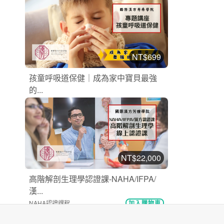
漢方芳療課程
加入購物車
購買後有效期限：2026-10-16
2
850
NT$699
孩童呼吸道保健｜成為家中寶貝最強
的...
漢方芳療課程
加入購物車
購買後有效期限：2026-10-16
2
680
NT$22,000
高階解剖生理學認證課-NAHA/IFPA/
漢...
NAHA認證課程
加入購物車
購買後有效期限：2026-11-25