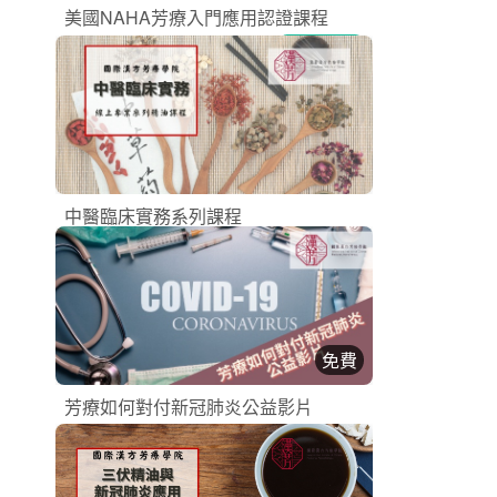
美國NAHA芳療入門應用認證課程
NAHA認證課程
加入購物車
購買後有效期限：2026-10-17
2
2040
中醫臨床實務系列課程
漢方芳療課程
購買後有效期限：2026-10-07
2
2143
免費
芳療如何對付新冠肺炎公益影片
漢方芳療課程
立即加入
購買後有效期限：2026-08-29
2
1041