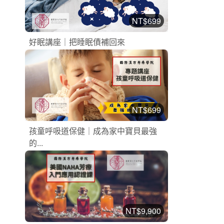
NT$699
好眠講座｜把睡眠債補回來
漢方芳療課程
加入購物車
購買後有效期限：2026-10-17
2
853
NT$699
孩童呼吸道保健｜成為家中寶貝最強
的...
漢方芳療課程
加入購物車
購買後有效期限：2026-10-17
2
681
NT$9,900