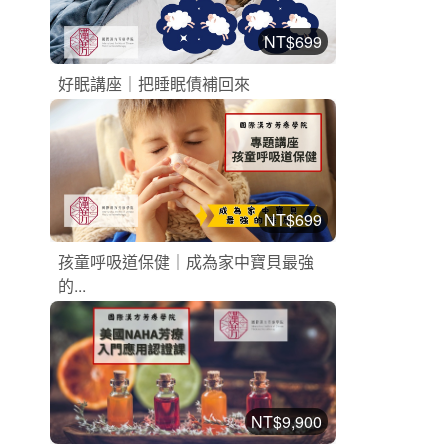
NT$699
好眠講座｜把睡眠債補回來
漢方芳療課程
加入購物車
購買後有效期限：2026-10-19
2
856
NT$699
孩童呼吸道保健｜成為家中寶貝最強
的...
漢方芳療課程
加入購物車
購買後有效期限：2026-10-19
2
684
NT$9,900