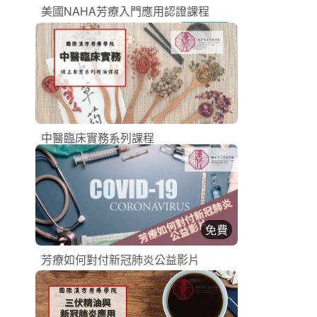
美國NAHA芳療入門應用認證課程
NAHA認證課程
加入購物車
購買後有效期限：2026-10-19
2
2046
中醫臨床實務系列課程
漢方芳療課程
購買後有效期限：2026-10-09
2
2144
免費
芳療如何對付新冠肺炎公益影片
漢方芳療課程
立即加入
購買後有效期限：2026-08-31
2
1043